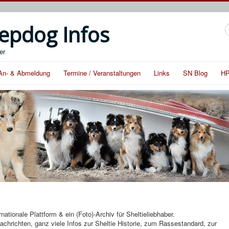
epdog Infos
S
er
An- & Abmeldung
Termine / Veranstaltungen
Links
SN Blog
HP
rnationale Plattform & ein (Foto)-Archiv für Sheltieliebhaber.
Nachrichten, ganz viele Infos zur Sheltie Historie, zum Rassestandard, zur