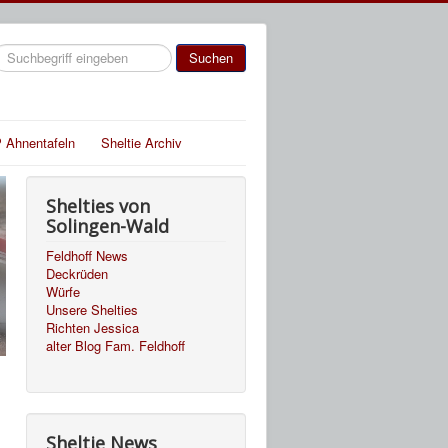
uchen
Suchen
 Ahnentafeln
Sheltie Archiv
Shelties von
Solingen-Wald
Feldhoff News
Deckrüden
Würfe
Unsere Shelties
Richten Jessica
alter Blog Fam. Feldhoff
Sheltie News