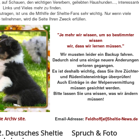
 auf Schauen, den wichtigen Vererbern, geliebten Haushunden..., interessant
Links und Vieles mehr zu finden.
agen, ist uns die Mithilfe der Sheltie-Fans sehr wichtig. Nur wenn viele
e teilnehmen, wird die Seite Ihren Zweck erfüllen.
"Je mehr wir wissen, um so bestimmter
wissen
wir, dass wir lernen müssen."
Wir mussten leider ein Backup fahren.
Dadurch sind uns einige neuere Änderungen
verloren gegangen.
Es ist deshalb wichtig, dass Sie ihre Züchter
und Rüdenlisteneinträge überprüfen!
Auch Einträge in der Welpenvermittlung
müssen gesichtet werden.
Bitte lassen Sie uns wissen, was wir ändern
müssen!
ie Archiv
site.
Email-Adresse:
Feldhoff[at]Sheltie-News.de
2. Deutsches Sheltie
Spruch & Foto