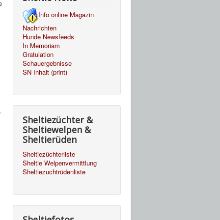
e
Info online Magazin
Nachrichten
Hunde Newsfeeds
In Memoriam
Gratulation
Schauergebnisse
SN Inhalt (print)
-
Sheltiezüchter &
Sheltiewelpen &
Sheltierüden
Sheltiezüchterliste
Sheltie Welpenvermittlung
Sheltiezuchtrüdenliste
Sheltiefotos