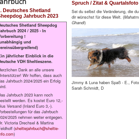
Jahrbuch
Spruch / Zitat & Quartalsfoto
2. Deutsches Shetland
Sei du selbst die Veränderung, die du
Sheepdog Jahrbuch 2023
dir wünschst für diese Welt. (
Mahatm
Ghandi
)
Deutsches Shetland Sheepdog
Jahrbuch 2024 / 2025 - In
Vorbereitung !
(unabhängig und
vereinsübergreifend)
Ein jährlicher Einblick in die
Deutsche VDH Sheltieszene.
Herzlichen Dank an alle unsere
Unterstützer! Wir hoffen, dass auch
das Jahrbuch 2024/2025 ein Erfolg
Jimmy & Luna haben Spaß - E., Foto
ird.
Sarah Schmidt, D
Das Jahrbuch 2023 kann noch
bestellt werden. Es kostet Euro 12,-
lus Versand (Inland Euro 3,-).
Vorbestellungen für das Jahrbuch
2024/2025 nehmen weiter entgegen.
Dr. Victoria Drechsel & Martina
eldhoff (
sheltiejahrbuch@sheltie-
info.com
)