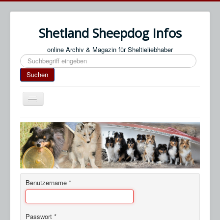
Shetland Sheepdog Infos
online Archiv & Magazin für Sheltieliebhaber
Suchen
Suchen
Navigation
an/aus
Start
Impressum / Datenschutz
An- & Abmeldung
Termine / Veranstaltungen
Benutzername
*
Links
SN Blog
Passwort
*