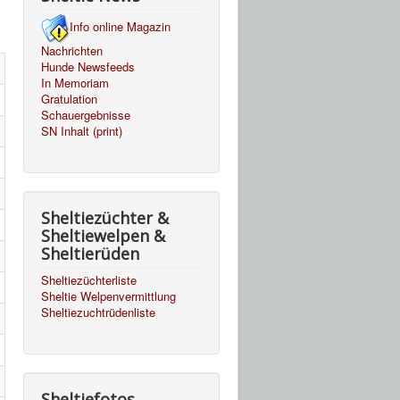
Info online Magazin
Nachrichten
Hunde Newsfeeds
In Memoriam
Gratulation
Schauergebnisse
SN Inhalt (print)
Sheltiezüchter &
Sheltiewelpen &
Sheltierüden
Sheltiezüchterliste
Sheltie Welpenvermittlung
Sheltiezuchtrüdenliste
Sheltiefotos