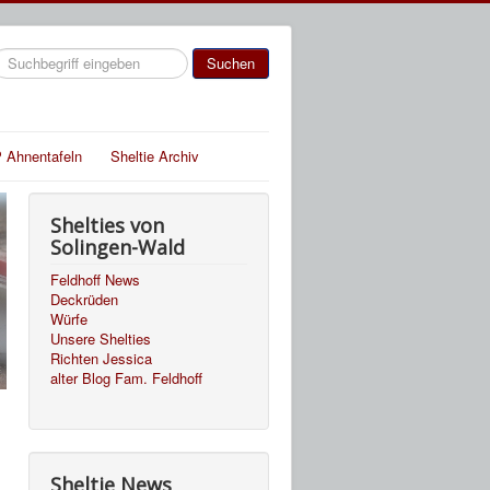
uchen
Suchen
 Ahnentafeln
Sheltie Archiv
Shelties von
Solingen-Wald
Feldhoff News
Deckrüden
Würfe
Unsere Shelties
Richten Jessica
alter Blog Fam. Feldhoff
Sheltie News