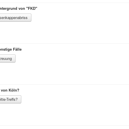
intergrund von "FKD"
rsenkappenabriss
onstige Fälle
treuung
e von Köln?
tie-Treffs?