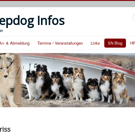
epdog Infos
S
er
An- & Abmeldung
Termine / Veranstaltungen
Links
SN Blog
HP
riss