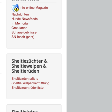
Info online Magazin
Nachrichten
Hunde Newsfeeds
In Memoriam
Gratulation
Schauergebnisse
SN Inhalt (print)
Sheltiezüchter &
Sheltiewelpen &
Sheltierüden
Sheltiezüchterliste
Sheltie Welpenvermittlung
Sheltiezuchtrüdenliste
Sheltiefotos