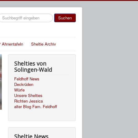
uchen
Suchen
 Ahnentafeln
Sheltie Archiv
Shelties von
Solingen-Wald
Feldhoff News
Deckrüden
Würfe
Unsere Shelties
Richten Jessica
alter Blog Fam. Feldhoff
Sheltie News