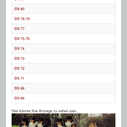
HP Ahnentafeln
SN 80
Sheltie Archiv
SN 78-79
SN 77
SN 75-76
SN 74
SN 73
SN 72
SN 71
SN 68
SN 66
Hier könnte Ihre Anzeige zu sehen sein.