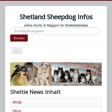
Shetland Sheepdog Infos
online Archiv & Magazin für Sheltieliebhaber
Suchen
Suchen
Navigation
an/aus
Start
Impressum / Datenschutz
An- & Abmeldung
Termine / Veranstaltungen
Sheltie News Inhalt
Links
SN 82
SN Blog
SN 81