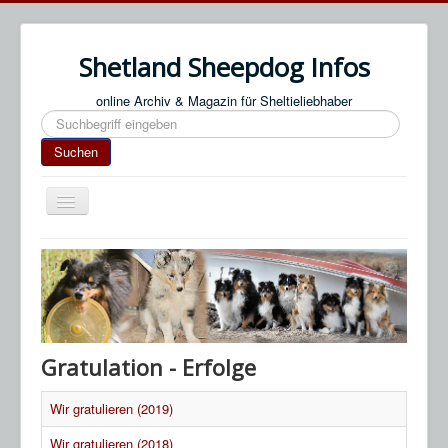
Shetland Sheepdog Infos
online Archiv & Magazin für Sheltieliebhaber
Suchen
Suchen
Navigation
an/aus
Start
Impressum / Datenschutz
An- & Abmeldung
Termine / Veranstaltungen
Gratulation - Erfolge
Links
Wir gratulieren (2019)
SN Blog
Wir gratulieren (2018)