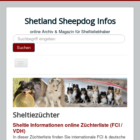
Shetland Sheepdog Infos
online Archiv & Magazin für Sheltieliebhaber
Suchen
Suchen
Navigation
an/aus
Start
Impressum / Datenschutz
An- & Abmeldung
Termine / Veranstaltungen
Sheltiezüchter
Links
Sheltie Informationen online Züchterliste (FCI /
VDH)
SN Blog
In dieser Züchterliste finden Sie internationale FCI & deutsche