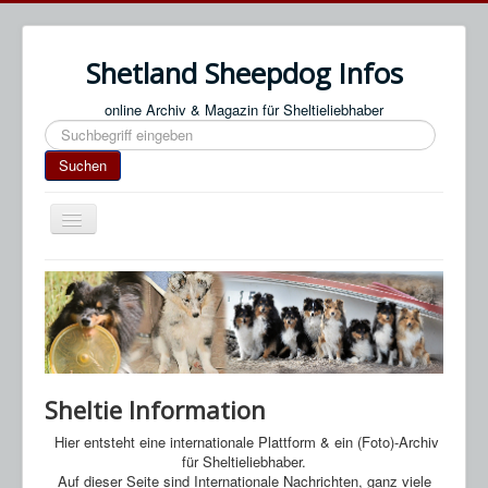
Shetland Sheepdog Infos
online Archiv & Magazin für Sheltieliebhaber
Suchen
Suchen
Navigation
an/aus
Start
Impressum / Datenschutz
An- & Abmeldung
Termine / Veranstaltungen
Sheltie Information
Links
Hier entsteht eine internationale Plattform & ein (Foto)-Archiv
SN Blog
für Sheltieliebhaber.
Auf dieser Seite sind Internationale Nachrichten, ganz viele