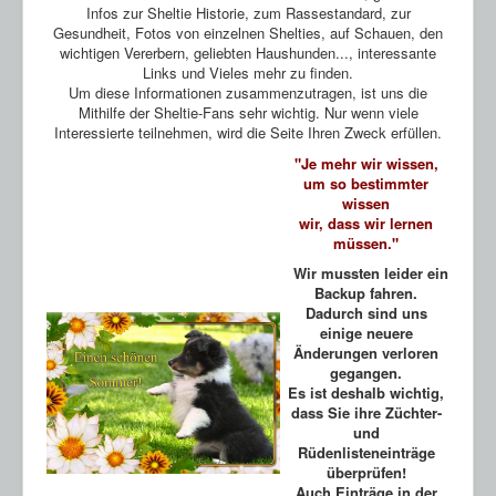
HP Ahnentafeln
Infos zur Sheltie Historie, zum Rassestandard, zur
Gesundheit, Fotos von einzelnen Shelties, auf Schauen, den
Sheltie Archiv
wichtigen Vererbern, geliebten Haushunden..., interessante
Links und Vieles mehr zu finden.
Um diese Informationen zusammenzutragen, ist uns die
Mithilfe der Sheltie-Fans sehr wichtig. Nur wenn viele
Interessierte teilnehmen, wird die Seite Ihren Zweck erfüllen.
"Je mehr wir wissen,
um so bestimmter
wissen
wir, dass wir lernen
müssen."
Wir mussten leider ein
Backup fahren.
Dadurch sind uns
einige neuere
Änderungen verloren
gegangen.
Es ist deshalb wichtig,
dass Sie ihre Züchter-
und
Rüdenlisteneinträge
überprüfen!
Auch Einträge in der