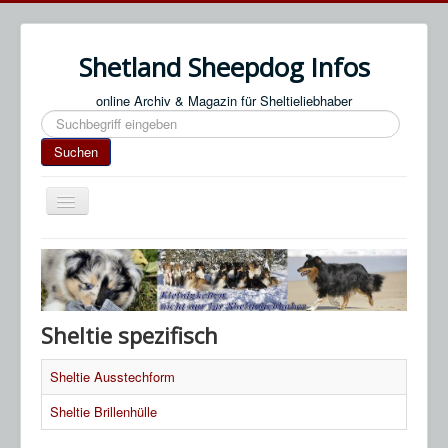
Shetland Sheepdog Infos
online Archiv & Magazin für Sheltieliebhaber
Suchen
Suchen
Navigation
an/aus
Start
Impressum / Datenschutz
An- & Abmeldung
Sheltie spezifisch
Termine / Veranstaltungen
Sheltie Ausstechform
Links
Sheltie Brillenhülle
SN Blog