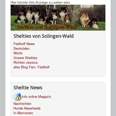
HP Ahnentafeln
Hier könnte Ihre Anzeige zu sehen sein.
Sheltie Archiv
Shelties von Solingen-Wald
Feldhoff News
Deckrüden
Würfe
Unsere Shelties
Richten Jessica
alter Blog Fam. Feldhoff
Sheltie News
Info online Magazin
Nachrichten
Hunde Newsfeeds
In Memoriam