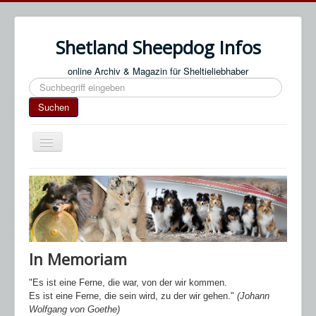
Shetland Sheepdog Infos
online Archiv & Magazin für Sheltieliebhaber
Suchen
Suchen
Navigation
an/aus
Start
Impressum / Datenschutz
An- & Abmeldung
Termine / Veranstaltungen
In Memoriam
Links
"Es ist eine Ferne, die war, von der wir kommen.
SN Blog
Es ist eine Ferne, die sein wird, zu der wir gehen."
(Johann
Wolfgang von Goethe)