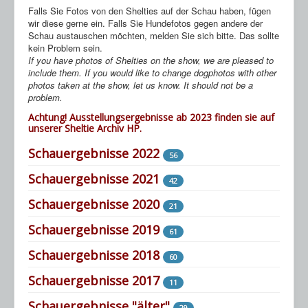
HP Ahnentafeln
Falls Sie Fotos von den Shelties auf der Schau haben, fügen
wir diese gerne ein. Falls Sie Hundefotos gegen andere der
Sheltie Archiv
Schau austauschen möchten, melden Sie sich bitte. Das sollte
kein Problem sein.
If you have photos of Shelties on the show, we are pleased to
include them. If you would like to change dogphotos with other
photos taken at the show, let us know. It should not be a
problem.
Achtung!
Ausstellungsergebnisse ab 2023
finden sie auf
unserer
Sheltie Archiv HP
.
Schauergebnisse 2022
56
Schauergebnisse 2021
42
Schauergebnisse 2020
21
Schauergebnisse 2019
61
Schauergebnisse 2018
60
Schauergebnisse 2017
11
Schauergebnisse "älter"
29