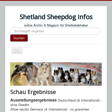
Shetland Sheepdog Infos
online Archiv & Magazin für Sheltieliebhaber
Suchen
Suchen
Navigation
an/aus
Start
Impressum / Datenschutz
An- & Abmeldung
Termine / Veranstaltungen
Schau Ergebnisse
Links
Ausstellungsergebnisse
Deutschland (& International) -
ohne Gewähr
SN Blog
Show results Germany (& International) - no guarantee