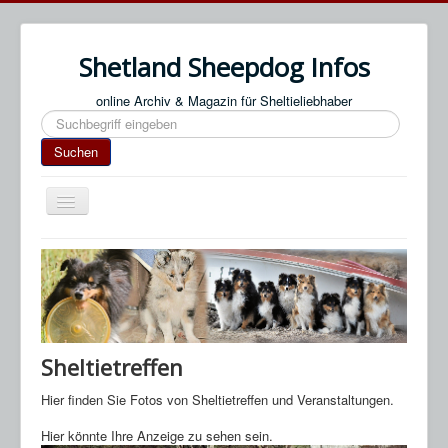
Shetland Sheepdog Infos
online Archiv & Magazin für Sheltieliebhaber
Suchen
Suchen
Navigation
an/aus
Start
Impressum / Datenschutz
An- & Abmeldung
Termine / Veranstaltungen
Sheltietreffen
Links
Hier finden Sie Fotos von Sheltietreffen und Veranstaltungen.
SN Blog
Hier könnte Ihre Anzeige zu sehen sein.