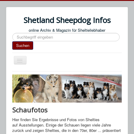
Shetland Sheepdog Infos
online Archiv & Magazin für Sheltieliebhaber
Suchen
Suchen
Navigation
an/aus
Start
Impressum / Datenschutz
An- & Abmeldung
Termine / Veranstaltungen
Schaufotos
Links
Hier finden Sie Ergebnisse und Fotos von Shelties
auf Ausstellungen. Einige der Schauen liegen viele Jahre
SN Blog
zurück und zeigen Shelties, die in den 70er, 80er ... präsentiert