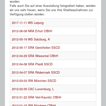
wurden.
HP Ahnentafeln
Falls auch Sie auf einer Ausstellung fotografiert haben, würden
Sheltie Archiv
wir uns sehr freuen, wenn Sie uns Ihre Sheltieaufnahmen zur
Verfügung stellen würden.
2017-11-11 WS Leipzig
2012-06-09 NRA Erfurt CfBrH
2012-05-19 WS Salzburg, A
2012-05-17 SRA Gersthofen SSCD
2012-04-29 SRA Wiesental CfBrH
2012-04-08 SRA Plaidt SSCD
2012-04-07 SRA Rödermark SSCD
2012-03-03 IRA München SSCD
2012-02-05 CAC Luxemburg, L
2012-01-22 SRA Verl-Kaunitz CfBrH
2012-01-15 IRA Nürnberg CfBrH