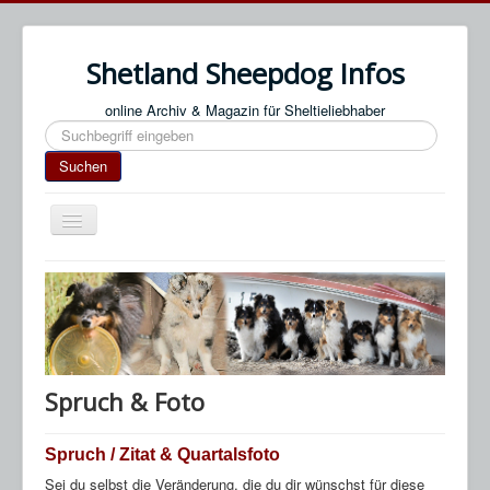
Shetland Sheepdog Infos
online Archiv & Magazin für Sheltieliebhaber
Suchen
Suchen
Navigation
an/aus
Start
Impressum / Datenschutz
An- & Abmeldung
Termine / Veranstaltungen
Spruch & Foto
Links
Spruch / Zitat & Quartalsfoto
SN Blog
Sei du selbst die Veränderung, die du dir wünschst für diese