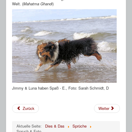
HP Ahnentafeln
Welt. (
Mahatma Ghandi
)
Sheltie Archiv
Jimmy & Luna haben Spaß - E., Foto: Sarah Schmidt, D
Zurück
Weiter
Aktuelle Seite:
Dies & Das
Sprüche
Spruch & Foto