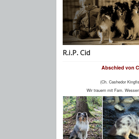
R.i.P. Cid
Abschied von Ci
(Ch. Cashedor Kingfi
Wir trauern mit Fam. Wessend