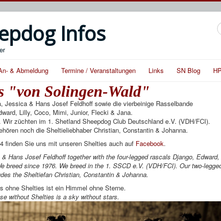
epdog Infos
S
er
An- & Abmeldung
Termine / Veranstaltungen
Links
SN Blog
HP
es "von Solingen-Wald"
a, Jessica & Hans Josef Feldhoff sowie die vierbeinige Rasselbande
ward, Lilly, Coco, Mimi, Junior, Flecki & Jana.
6. Wir züchten im 1. Shetland Sheepdog Club Deutschland e.V. (VDH/FCI).
hören noch die Sheltieliebhaber Christian, Constantin & Johanna.
4 finden Sie uns mit unseren Shelties auch auf
Facebook
.
 & Hans Josef Feldhoff together with the four-legged rascals Django, Edward,
e breed since 1976. We breed in the 1. SSCD e.V. (VDH/FCI).
Our two-legge
udes the Sheltiefan Christian, Constantin & Johanna.
s ohne Shelties ist ein Himmel ohne Sterne.
se without Shelties
is a sky without stars.