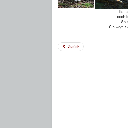
Es ra
doch b
So a
Sie wegt si
Zurück