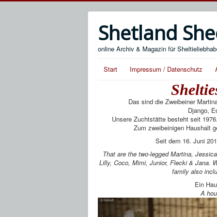
Shetland She
online Archiv & Magazin für Sheltieliebhab
Start
Impressum / Datenschutz
Shelti
Das sind die Zweibeiner Martin
Django, Ed
Unsere Zuchtstätte besteht seit 197
Zum zweibeinigen Haushalt ge
Seit dem 16. Juni 201
That are the two-legged Martina, Jessica
Lilly, Coco, Mimi, Junior, Flecki & Jana.
W
family also incl
Ein Hau
A hou