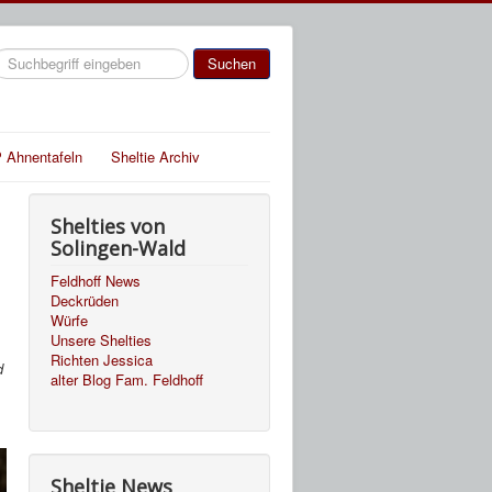
uchen
Suchen
 Ahnentafeln
Sheltie Archiv
Shelties von
Solingen-Wald
Feldhoff News
Deckrüden
Würfe
Unsere Shelties
Richten Jessica
d
alter Blog Fam. Feldhoff
Sheltie News