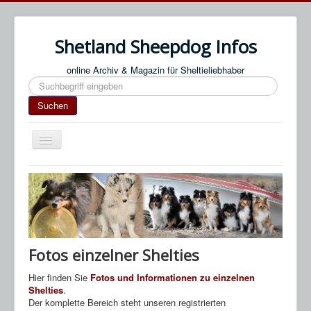
Shetland Sheepdog Infos
online Archiv & Magazin für Sheltieliebhaber
Suchen
Suchen
Navigation
an/aus
Start
Impressum / Datenschutz
An- & Abmeldung
Termine / Veranstaltungen
Fotos einzelner Shelties
Links
Hier finden Sie
Fotos und Informationen zu einzelnen
Shelties
.
SN Blog
Der komplette Bereich steht unseren registrierten