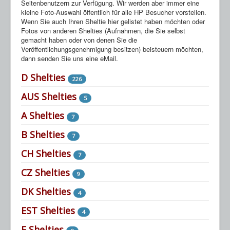
Seitenbenutzern zur Verfügung. Wir werden aber immer eine
HP Ahnentafeln
kleine Foto-Auswahl öffentlich für alle HP Besucher vorstellen.
Sheltie Archiv
Wenn Sie auch Ihren Sheltie hier gelistet haben möchten oder
Fotos von anderen Shelties (Aufnahmen, die Sie selbst
gemacht haben oder von denen Sie die
Veröffentlichungsgenehmigung besitzen) beisteuern möchten,
dann senden Sie uns eine eMail.
D Shelties
226
AUS Shelties
5
A Shelties
7
B Shelties
7
CH Shelties
7
CZ Shelties
9
DK Shelties
4
EST Shelties
4
F Shelties