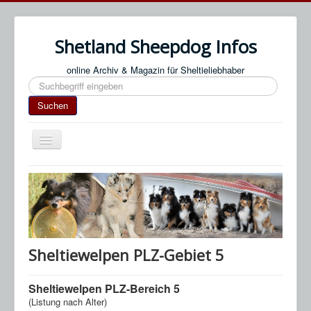
Shetland Sheepdog Infos
online Archiv & Magazin für Sheltieliebhaber
Suchen
Suchen
Navigation
an/aus
Start
Impressum / Datenschutz
An- & Abmeldung
Termine / Veranstaltungen
Sheltiewelpen PLZ-Gebiet 5
Links
Sheltiewelpen PLZ-Bereich 5
SN Blog
(Listung nach Alter)