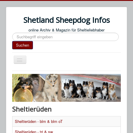
Shetland Sheepdog Infos
online Archiv & Magazin für Sheltieliebhaber
Suchen
Suchen
Navigation
an/aus
Start
Impressum / Datenschutz
An- & Abmeldung
Termine / Veranstaltungen
Sheltierüden
Links
Sheltierüden - blm & blm oT
SN Blog
Sheltierüden - tri & sw