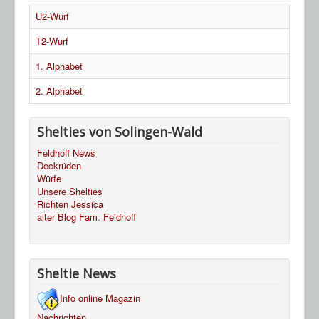
HP Ahnentafeln
U2-Wurf
Sheltie Archiv
T2-Wurf
1. Alphabet
2. Alphabet
Shelties von Solingen-Wald
Feldhoff News
Deckrüden
Würfe
Unsere Shelties
Richten Jessica
alter Blog Fam. Feldhoff
Sheltie News
Info online Magazin
Nachrichten