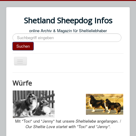
Shetland Sheepdog Infos
online Archiv & Magazin für Sheltieliebhaber
Suchen
Suchen
Navigation
an/aus
Start
Würfe
Impressum / Datenschutz
An- & Abmeldung
Termine / Veranstaltungen
Links
Mit "Toxi" und "Jenny" hat unsere
Sheltieliebe
angefangen. /
Our Sheltie Love startet with "Toxi" and "Jenny".
SN Blog